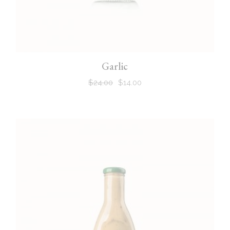
Garlic
$
24.00
$
14.00